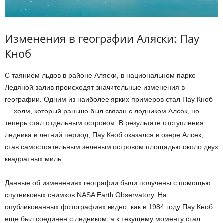
Изменения в географии Аляски: Пау
Кноб
С таянием льдов в районе Аляски, в национальном парке
Ледяной залив происходят значительные изменения в
географии. Одним из наиболее ярких примеров стал Пау Кноб
— холм, который раньше был связан с ледником Алсек, но
теперь стал отдельным островом. В результате отступления
ледника в летний период, Пау Кноб оказался в озере Алсек,
став самостоятельным зеленым островом площадью около двух
квадратных миль.
Данные об изменениях географии были получены с помощью
спутниковых снимков NASA Earth Observatory. На
опубликованных фотографиях видно, как в 1984 году Пау Кноб
еще был соединен с ледником, а к текущему моменту стал