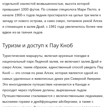
отдельной скалистой возвышенностью, высота которой
превышает 1000 футов. По словам гляциолога Мари Пелто, в
начале 1900-х годов ледник простирался на целых три мили к
западу от нового острова, а само озеро, питаемое рекой Алсек
и стекающее в залив Драй, с 1981 года увеличилось более чем
вдвое из-за таяния льдов.
Туризм и доступ к Пау Кноб
Туристические маршруты, включая круизные поездки в
национальный парк Ледяной залив, не включают залив Драй и
озеро Алсек, таким образом, единственный способ увидеть Пау
Кноб — это сплав по реке Алсек, которая является одной из
самых удаленных и живописных диких рек Северной Америки.
Это многодневное путешествие начинается в Канаде и
проходит через глубокие долины, вырезанные льдом.
Путешественники сталкиваются с величественными ледниками,
высокими горами и дрейфующими айсбергами, а также с