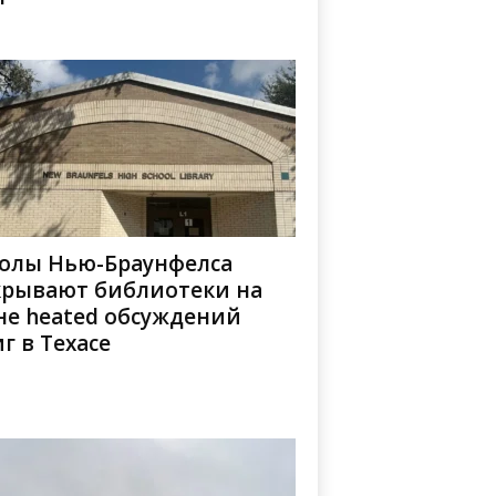
олы Нью-Браунфелса
крывают библиотеки на
не heated обсуждений
г в Техасе