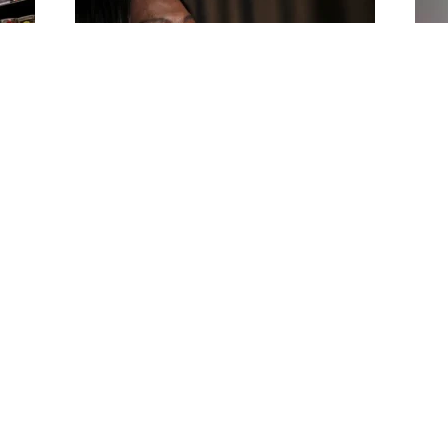
Генеральный прокурор Нью-
Жи
Йорка Джеймс оспорит
ка
назначение федерального
аге
прокурора Холлигена