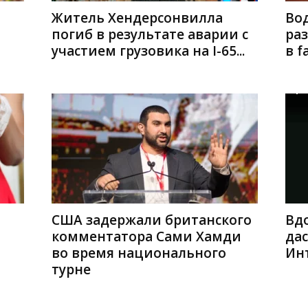
Житель Хендерсонвилла
Во
погиб в результате аварии с
раз
участием грузовика на I-65...
в fa
США задержали британского
Вд
комментатора Сами Хамди
да
во время национального
Ин
турне