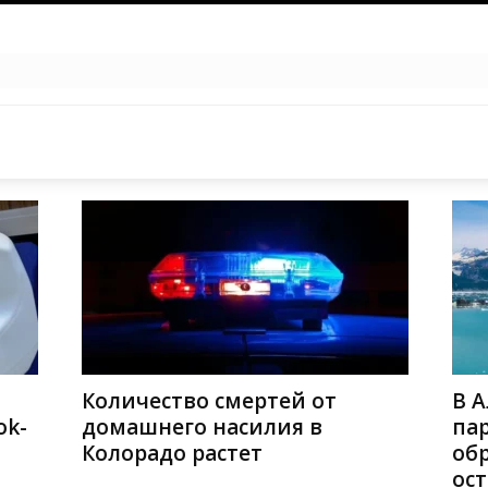
Количество смертей от
В 
ok-
домашнего насилия в
па
Колорадо растет
об
ост