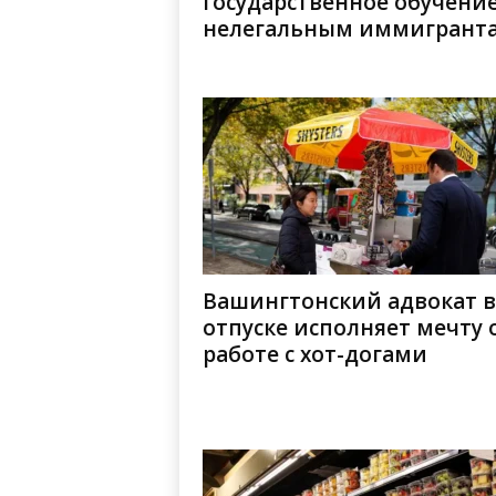
государственное обучени
нелегальным иммигрант
Вашингтонский адвокат в
отпуске исполняет мечту 
работе с хот-догами