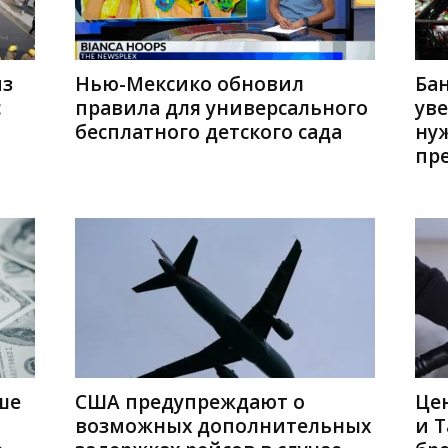
из
Нью-Мексико обновил
Ба
с
правила для универсального
ув
бесплатного детского сада
ну
пре
ше
США предупреждают о
Цен
возможных дополнительных
и Т