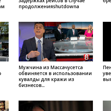
е
задержках рейсов в случае
бре
ам
продолженияshutdownа
Мужчина из Массачусетса
Пе
о
обвиняется в использовании
ув
кувалды для кражи из
вып
бизнесов...