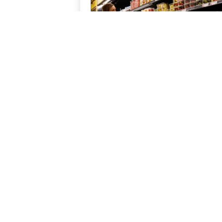
Белый дом сообщает о
маловероятном выходе
данных по инфляции в
следующем...