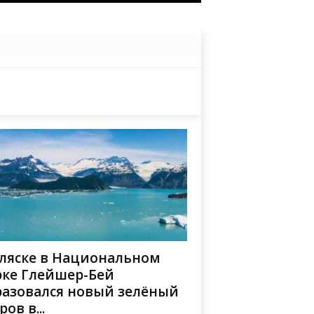
Аляске в Национальном
рке Глейшер-Бей
разовался новый зелёный
ров в...