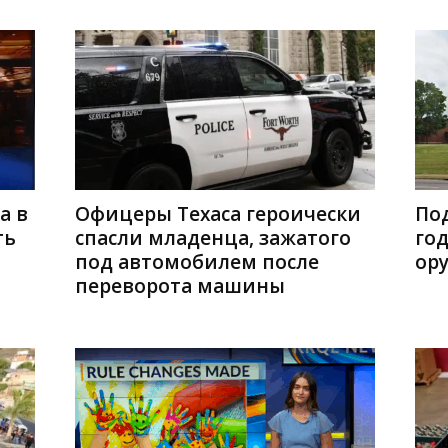
а в
Офицеры Техаса героически
Под
ть
спасли младенца, зажатого
год
под автомобилем после
ору
переворота машины