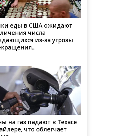
нки еды в США ожидают
еличения числа
ждающихся из-за угрозы
кращения...
ы на газ падают в Техасе
айлере, что облегчает