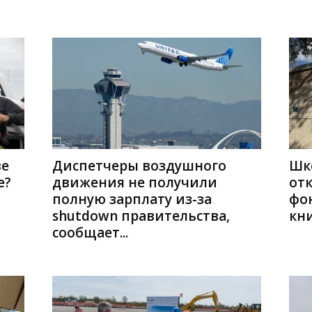
ве
Диспетчеры воздушного
Шк
е?
движения не получили
от
полную зарплату из-за
фо
shutdown правительства,
кни
сообщает...