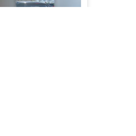
тель Флориды бросил
мень в окно машины
нта ICE во время...