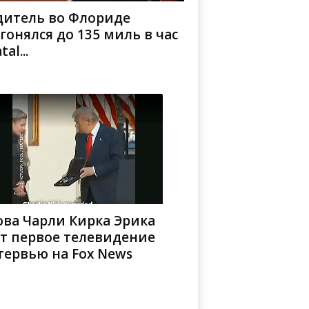
дитель во Флориде
гонялся до 135 миль в час
tal...
ова Чарли Кирка Эрика
ст первое телевидение
тервью на Fox News