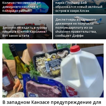
Количество смертей от
парке Глейшер-Бей
домашнего насилия в
образовался новый зелёный
Колорадо растет
остров в озере Алсек
Диспетчеры воздушного
движения не получили
Законно ли ездить в кузове
полную зарплату из-за
пикапа в Южной Каролине?
shutdown правительства,
Вот закон штата
сообщает Даффи
В западном Канзасе предупреждение для