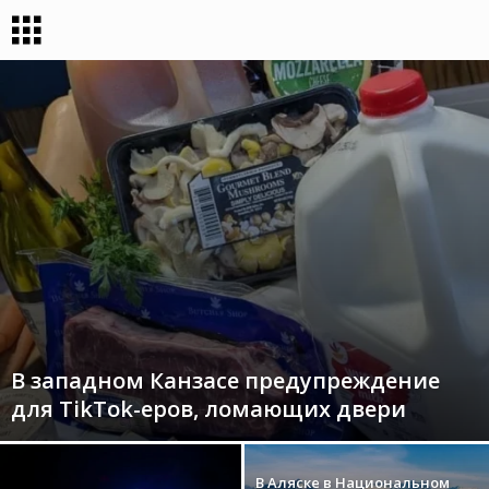
В западном Канзасе предупреждение
для TikTok-еров, ломающих двери
В Аляске в Национальном