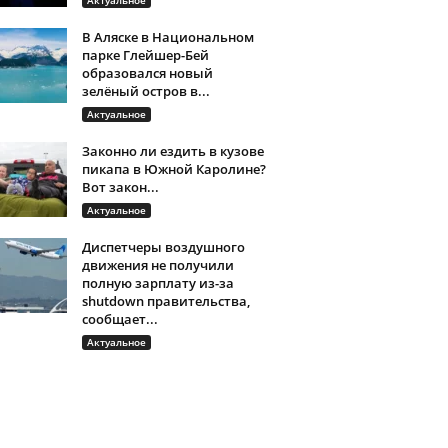
Актуальное
В Аляске в Национальном
парке Глейшер-Бей
образовался новый
зелёный остров в...
Актуальное
Законно ли ездить в кузове
пикапа в Южной Каролине?
Вот закон...
Актуальное
Диспетчеры воздушного
движения не получили
полную зарплату из-за
shutdown правительства,
сообщает...
Актуальное