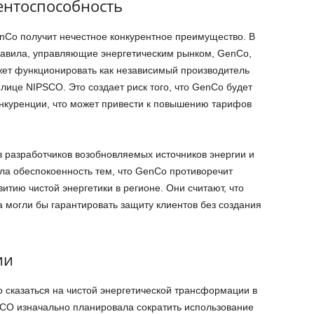
ентоспособность
enCo получит нечестное конкурентное преимущество. В
равила, управляющие энергетическим рынком, GenCo,
ожет функционировать как независимый производитель
лице NIPSCO. Это создает риск того, что GenCo будет
онкуренции, что может привести к повышению тарифов
из разработчиков возобновляемых источников энергии и
ила обеспокоенность тем, что GenCo противоречит
итию чистой энергетики в регионе. Они считают, что
могли бы гарантировать защиту клиентов без создания
ии
 сказаться на чистой энергетической трансформации в
SCO изначально планировала сократить использование