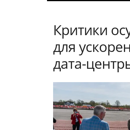
Критики ос
для ускоре
дата-цент