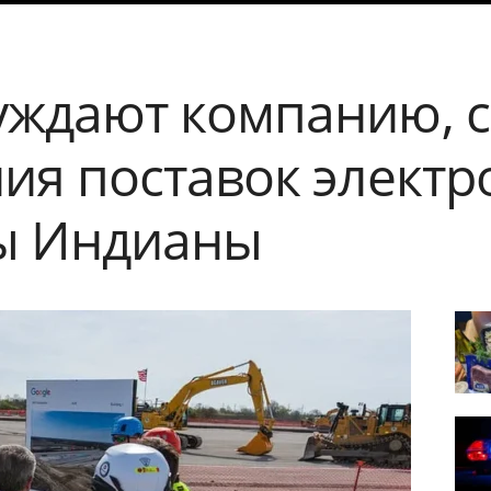
уждают компанию, 
ния поставок электр
ры Индианы