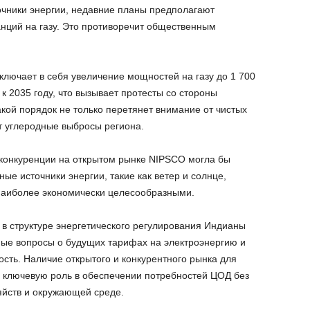
очники энергии, недавние планы предполагают
анций на газу. Это противоречит общественным
лючает в себя увеличение мощностей на газу до 1 700
к 2035 году, что вызывает протесты со стороны
кой порядок не только перетянет внимание от чистых
ит углеродные выбросы региона.
 конкуренции на открытом рынке NIPSCO могла бы
ые источники энергии, такие как ветер и солнце,
наиболее экономически целесообразными.
в структуре энергетического регулирования Индианы
ые вопросы о будущих тарифах на электроэнергию и
ость. Наличие открытого и конкурентного рынка для
ь ключевую роль в обеспечении потребностей ЦОД без
йств и окружающей среде.