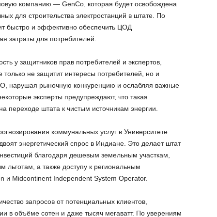
 новую компанию — GenCo, которая будет освобождена
ных для строительства электростанций в штате. По
ит быстро и эффективно обеспечить ЦОД
я затраты для потребителей.
сть у защитников прав потребителей и экспертов,
е только не защитит интересы потребителей, но и
O, нарушая рыночную конкуренцию и ослабляя важные
некоторые эксперты предупреждают, что такая
на переходе штата к чистым источникам энергии.
рогнозирования коммунальных услуг в Университете
двоят энергетический спрос в Индиане. Это делает штат
инвестиций благодаря дешевым земельным участкам,
 льготам, а также доступу к региональным
n и Midcontinent Independent System Operator.
ичество запросов от потенциальных клиентов,
и в объёме сотен и даже тысяч мегаватт. По уверениям