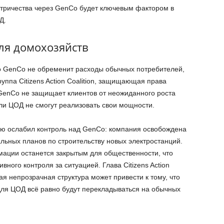
ктричества через GenCo будет ключевым фактором в
Д.
ля домохозяйств
то GenCo не обременит расходы обычных потребителей,
уппа Citizens Action Coalition, защищающая права
 GenCo не защищает клиентов от неожиданного роста
ли ЦОД не смогут реализовать свои мощности.
ию ослабил контроль над GenCo: компания освобождена
льных планов по строительству новых электростанций.
ации останется закрытым для общественности, что
ного контроля за ситуацией. Глава Citizens Action
кая непрозрачная структура может привести к тому, что
ля ЦОД всё равно будут перекладываться на обычных